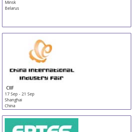
Minsk
Belarus
CIIF
17 Sep
-
21 Sep
Shanghai
China