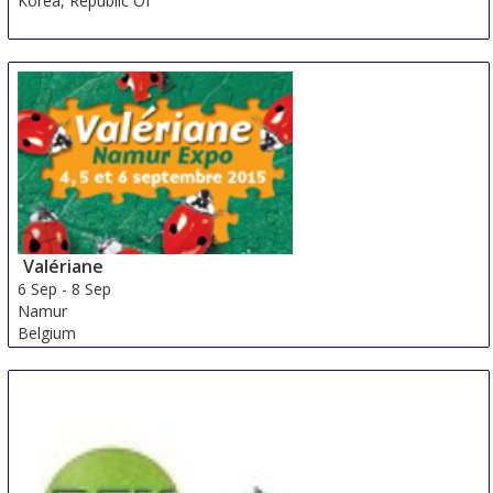
Korea, Republic Of
Valériane
6 Sep
-
8 Sep
Namur
Belgium