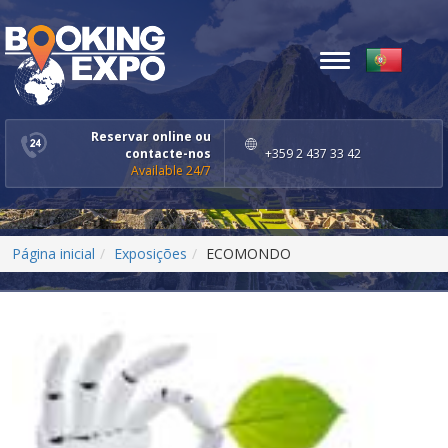
Toggle
navigation
Reservar online ou
contacte-nos
+359 2 437 33 42
Available 24/7
Página inicial
Exposições
ECOMONDO