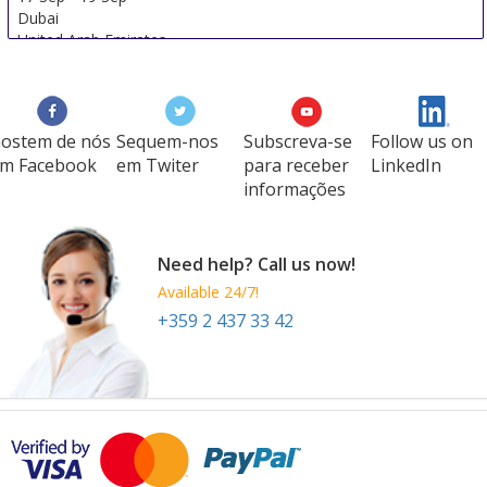
Dubai
United Arab Emirates
ostem de nós
Sequem-nos
Subscreva-se
Follow us on
m Facebook
em Twiter
para receber
LinkedIn
informações
Need help? Call us now!
Available 24/7!
+359 2 437 33 42