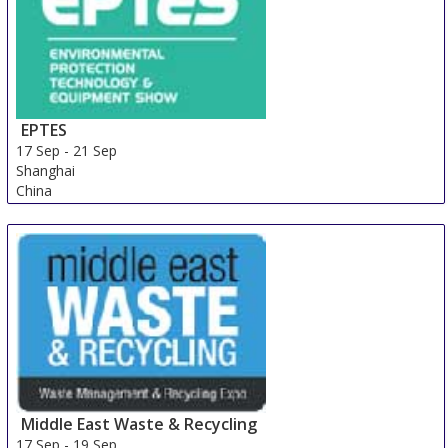
EPTES
17 Sep
-
21 Sep
Shanghai
China
Middle East Waste & Recycling
17 Sep
-
19 Sep