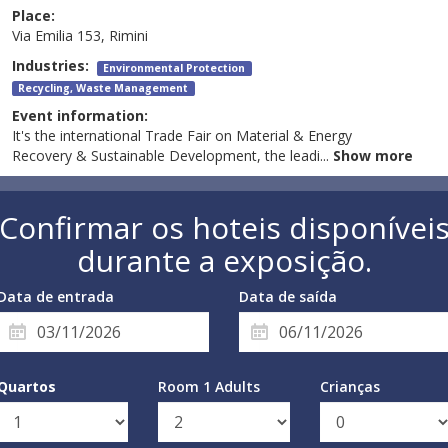
Place:
Via Emilia 153, Rimini
Industries:
Environmental Protection
Recycling, Waste Management
Event information:
It's the international Trade Fair on Material & Energy
Recovery & Sustainable Development, the leadi
...
Show more
Confirmar os hoteis disponívei
durante a exposição.
Data de entrada
Data de saída
Quartos
Room 1 Adults
Crianças