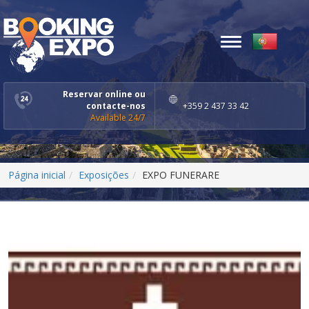
Toggle
navigation
Reservar online ou
contacte-nos
+359 2 437 33 42
Available 24/7
Página inicial
Exposições
EXPO FUNERARE