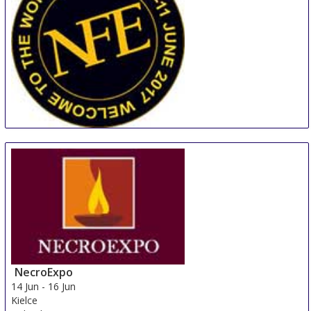
NFE
10 Jun
-
12 Jun
Coventry
United Kingdom
NecroExpo
14 Jun
-
16 Jun
Kielce