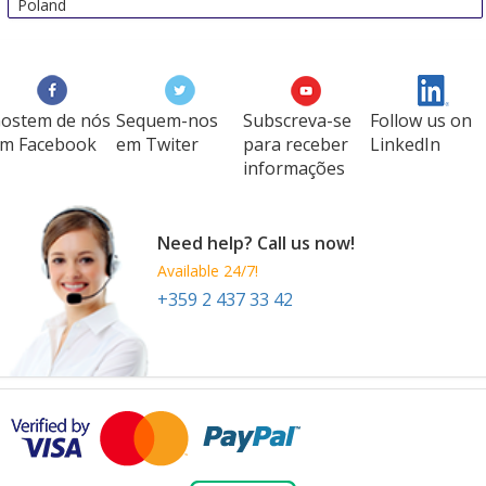
Poland
ostem de nós
Sequem-nos
Subscreva-se
Follow us on
m Facebook
em Twiter
para receber
LinkedIn
informações
Need help? Call us now!
Available 24/7!
+359 2 437 33 42