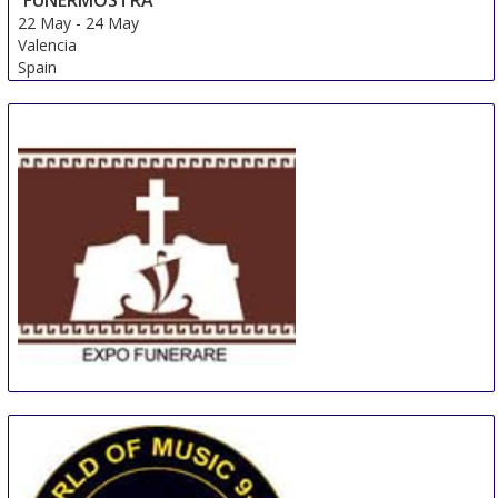
22 May
-
24 May
Valencia
Spain
EXPO FUNERARE
30 May
-
2 Jun
Bucharest
Romania