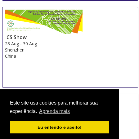
China Shanghai International Super-Capacitor
Industry Fair
21 Aug
-
23 Aug
CS Show
Shanghai
28 Aug
-
30 Aug
China
Shenzhen
China
Este site usa cookies para melhorar sua
experiência.
Aprenda mais
ELMÄSSAN Norr
28 Aug
-
29 Aug
Eu entendo e aceito!
Pitea
Sweden