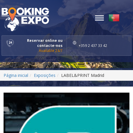
Toggle
navigation
Reservar online ou
contacte-nos
+359 2 437 33 42
Available 24/7
Página inicial
Exposições
LABEL&PRINT Madrid