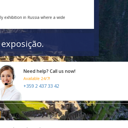
ly exhibition in Russia where a wide
 exposição.
Need help? Call us now!
Available 24/7!
+359 2 437 33 42
Faça reserva para a sua viagem a qualquer