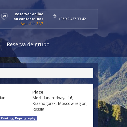
Reservar online
ou contacte-nos
+359 2 437 33 42
Available 24/7
Reserva de grupo
Place:
ian
Mezhdunarodnaya 16,
Krasnogorsk, Moscow region,
Russia
, Printing, Reprography