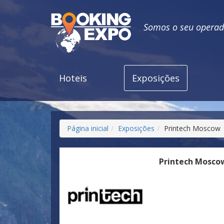
Somos o seu operado
Hoteis
Exposições
Página inicial
Exposições
Printech Moscow
Printech Mosco