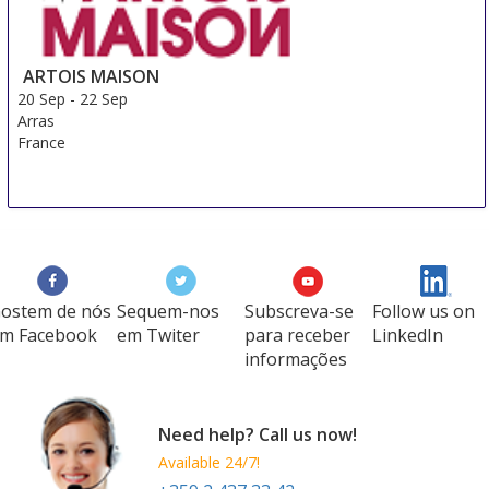
ARTOIS MAISON
20 Sep
-
22 Sep
Arras
France
ostem de nós
Sequem-nos
Subscreva-se
Follow us on
m Facebook
em Twiter
para receber
LinkedIn
informações
Need help? Call us now!
Available 24/7!