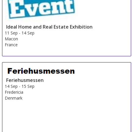
Ideal Home and Real Estate Exhibition
11 Sep
-
14 Sep
Macon
France
Feriehusmessen
14 Sep
-
15 Sep
Fredericia
Denmark