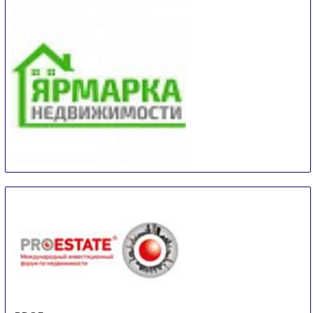
Trier
Germany
Real Estate Fair Sochi
14 Sep
-
15 Sep
Sochi
Russian Federation