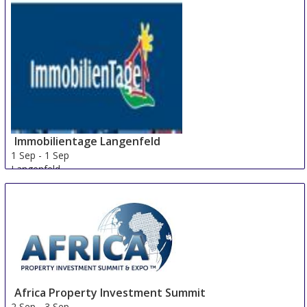
Immobilientage Langenfeld
1 Sep
-
1 Sep
Langenfeld
Germany
Africa Property Investment Summit
2 Sep
-
3 Sep