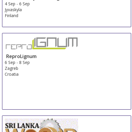
4 Sep
-
6 Sep
Jyvaskyla
Finland
ReproLignum
6 Sep
-
8 Sep
Zagreb
Croatia