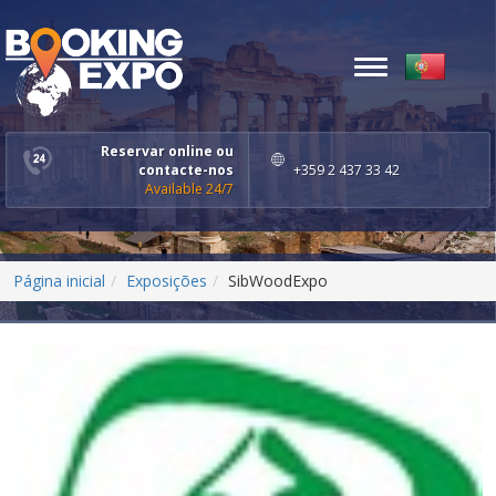
Toggle
navigation
Reservar online ou
contacte-nos
+359 2 437 33 42
Available 24/7
Página inicial
Exposições
SibWoodExpo