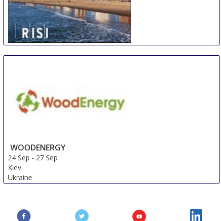
International Woodfiber Resource and Trade
Conference
17 Sep
-
19 Sep
Durban
South Africa
WOODENERGY
24 Sep
-
27 Sep
Kiev
Ukraine