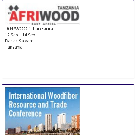
10 Sep
-
13 Sep
Irkutsk
Russian Federation
AFRWOOD Tanzania
12 Sep
-
14 Sep
Dar es Salaam
Tanzania