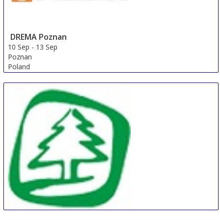
DREMA Poznan
10 Sep
-
13 Sep
Poznan
Poland
FMC Premium (FMP)
9 Sep
-
12 Sep
Shanghai
China
SibWoodExpo