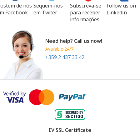
ostem de nós
Sequem-nos
Subscreva-se
Follow us on
m Facebook
em Twiter
para receber
LinkedIn
informações
Need help? Call us now!
Available 24/7!
+359 2 437 33 42
EV SSL Certificate