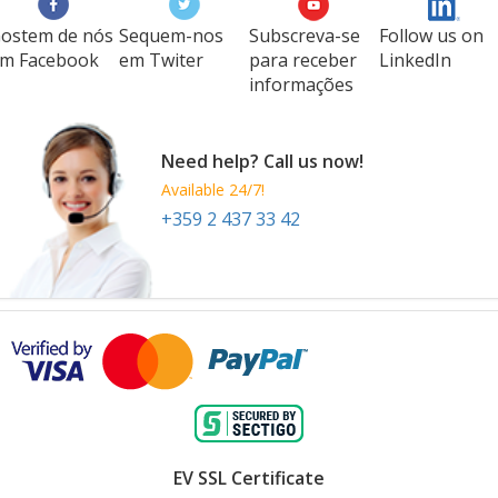
ostem de nós
Sequem-nos
Subscreva-se
Follow us on
m Facebook
em Twiter
para receber
LinkedIn
informações
Need help? Call us now!
Available 24/7!
+359 2 437 33 42
EV SSL Certificate