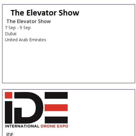
The Elevator Show
7 Sep
-
9 Sep
Dubai
United Arab Emirates
IDE