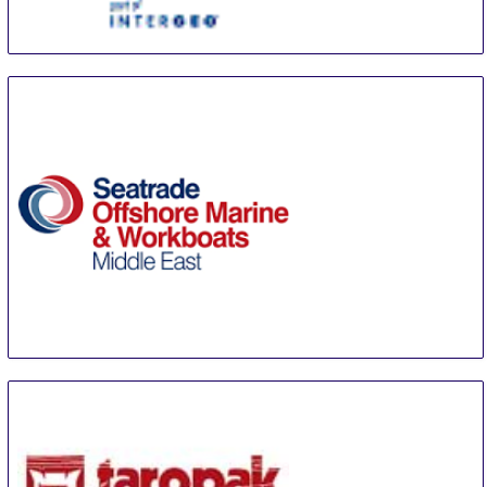
INTERAERIAL SOLUTIONS Stuttgart
17 Sep
-
19 Sep
Stuttgart
Germany
Seatrade Offshore Marine & Workboats Middle East
23 Sep
-
25 Sep
Abu Dhabi
United Arab Emirates