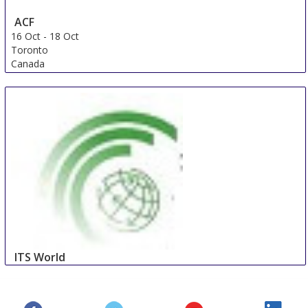
ACF
16 Oct
-
18 Oct
Toronto
Canada
ITS World
21 Oct
-
25 Oct
Singapore
Singapore