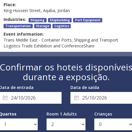
Place:
King Hussein Street, Aqaba, Jordan
Industries:
Shipping
Shipbuilding
Port Equipment
Transportation
Storage
Logistics
Event information:
Trans Middle East - Container Ports, Shipping and Transport
Logistics Trade Exhibition and ConferenceShare
Confirmar os hoteis disponívei
durante a exposição.
Data de entrada
Data de saída
Quartos
Room 1 Adults
Crianças