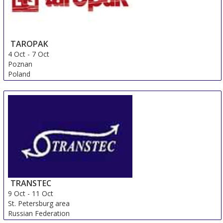
TAROPAK
4 Oct
-
7 Oct
Poznan
Poland
TRANSTEC
9 Oct
-
11 Oct
St. Petersburg area
Russian Federation