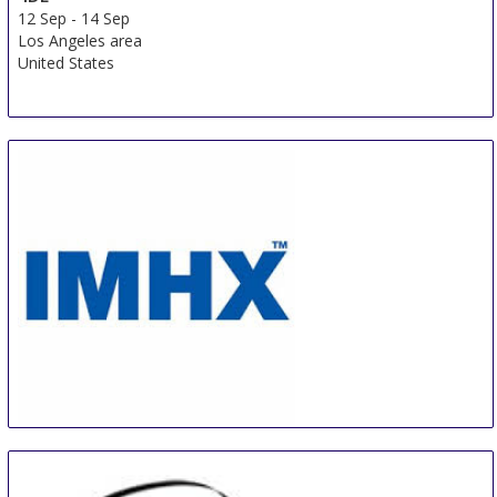
12 Sep
-
14 Sep
Los Angeles area
United States
IMHX
14 Sep
-
16 Sep
Birmingham