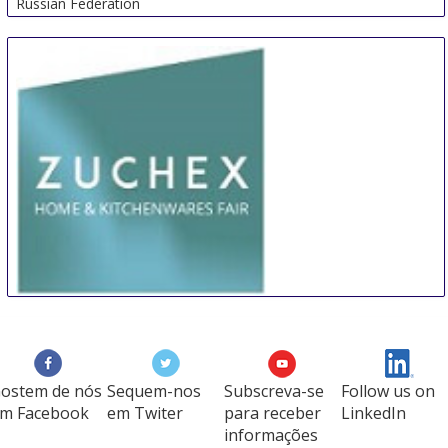
Russian Federation
ZUCHEX Istanbul
16 Sep
-
19 Sep
Istanbul
Turkey
ostem de nós
Sequem-nos
Subscreva-se
Follow us on
m Facebook
em Twiter
para receber
LinkedIn
informações