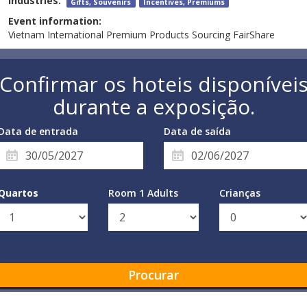
Industries:
Gifts, Souvenirs
Incentives, Premiums
Event information:
Vietnam International Premium Products Sourcing FairShare
Confirmar os hoteis disponívei
durante a exposição.
Data de entrada
Data de saída
Quartos
Room 1 Adults
Crianças
Procurar