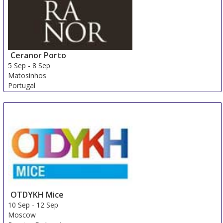
Ceranor Porto
5 Sep
-
8 Sep
Matosinhos
Portugal
OTDYKH Mice
10 Sep
-
12 Sep
Moscow