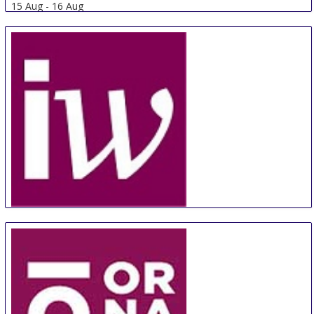
15 Aug
-
16 Aug
Jonkoping
Sweden
Canadian Meetings + Events Expo
17 Aug
-
18 Aug
Toronto
Canada