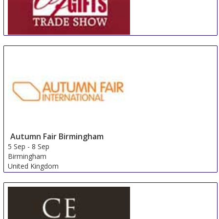
WORLD OF GIFTS
3 Sep
-
6 Sep
Kiev
Ukraine
Autumn Fair Birmingham
5 Sep
-
8 Sep
Birmingham
United Kingdom