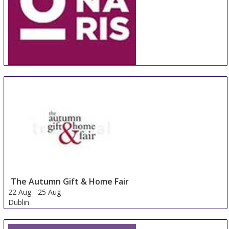
ORNARIS Berne
18 Aug
-
20 Aug
Bern
Switzerland
The Autumn Gift & Home Fair
22 Aug
-
25 Aug
Dublin
Ireland