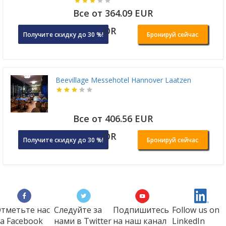
Все от 364.09 EUR
OR
Получите скидку до 30 %!
Бронируй сейчас
Beevillage Messehotel Hannover Laatzen
Все от 406.56 EUR
OR
Получите скидку до 30 %!
Бронируй сейчас
тметьте нас
Следуйте за
Подпишитесь
Follow us on
а Faсеbook
нами в Twitter
на наш канал
LinkedIn