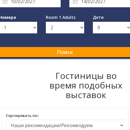
Номера
Room 1 Adults
Дети
Поиск
Гостиницы во
время подобных
выставок
Сортировать по::