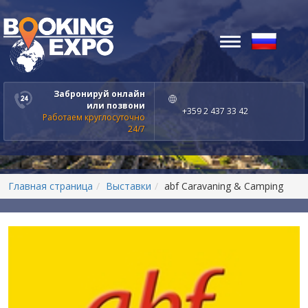
Toggle
navigation
Забронируй онлайн
или позвони
+359 2 437 33 42
Работаем круглосуточно
24/7
Главная страница
Выставки
abf Caravaning & Camping