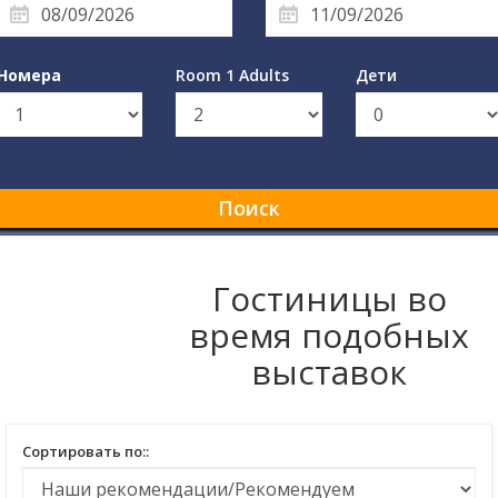
Номера
Room 1 Adults
Дети
Поиск
Гостиницы во
время подобных
выставок
Сортировать по::