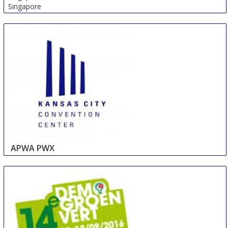
Singapore
APWA PWX
8 Sep
-
11 Sep
Seattle
United States