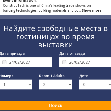
Event information:
ConstrucTech is one of China’s leading trade shows on
building technologies, building materials and co
...
Show more
Найдите свободные места в
гостиницах во время
выставки
Дата приезда
Дата отъезда
Номера
Room 1 Adults
Дети
Поиск