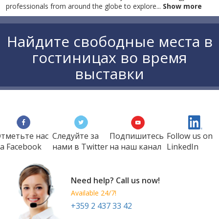
professionals from around the globe to explore
...
Show more
Найдите свободные места в
гостиницах во время
выставки
тметьте нас
Следуйте за
Подпишитесь
Follow us on
а Faсеbook
нами в Twitter
на наш канал
LinkedIn
Need help? Call us now!
Available 24/7!
+359 2 437 33 42