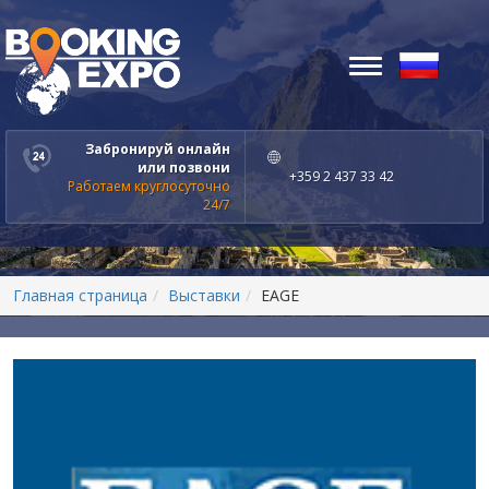
Toggle
navigation
Забронируй онлайн
или позвони
+359 2 437 33 42
Работаем круглосуточно
24/7
Главная страница
Выставки
EAGE