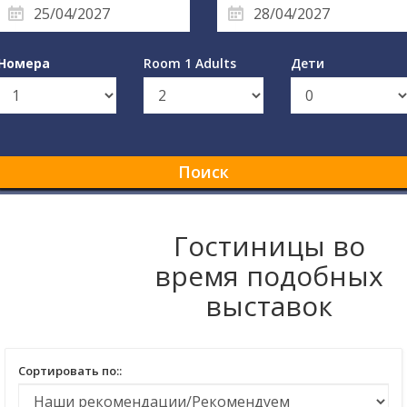
Номера
Room 1 Adults
Дети
Поиск
Гостиницы во
время подобных
выставок
Сортировать по::