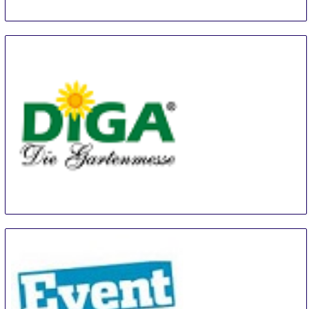
Diga Aldersbach
20 Aug
-
22 Aug
Aldersbach
Germany