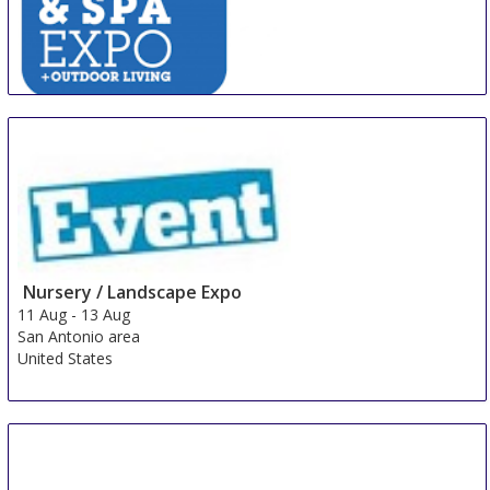
Spa & Pool Expo & Outdoor Living
10 Aug
-
11 Aug
Melbourne
Australia
Nursery / Landscape Expo
11 Aug
-
13 Aug
San Antonio area
United States