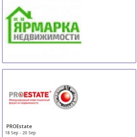
Real Estate Fair Sochi
14 Sep
-
15 Sep
Sochi
Russian Federation
PROEstate
18 Sep
-
20 Sep