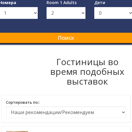
Номера
Room 1 Adults
Дети
Поиск
Гостиницы во
время подобных
выставок
Сортировать по::