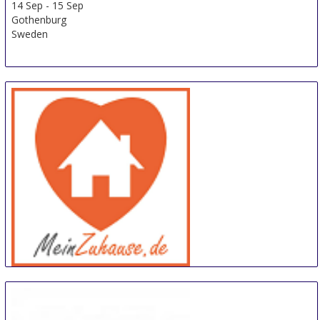
14 Sep
-
15 Sep
Gothenburg
Sweden
meinZuhause
14 Sep
-
15 Sep
Trier
Germany