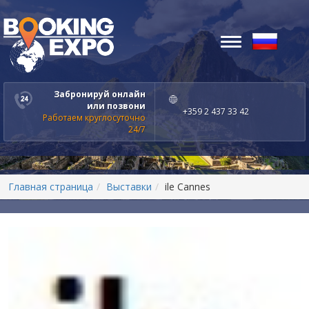
Toggle
navigation
Забронируй онлайн
или позвони
+359 2 437 33 42
Работаем круглосуточно
24/7
Главная страница
Выставки
ile Cannes