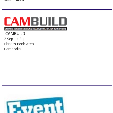
CAMBUILD
2 Sep
-
4 Sep
Phnom Penh Area
Cambodia