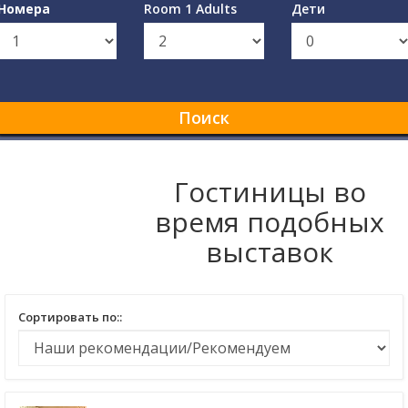
Номера
Room 1 Adults
Дети
Поиск
Гостиницы во
время подобных
выставок
Сортировать по::