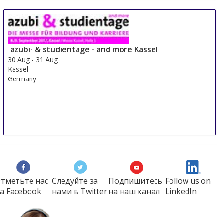
Sre Con Europe Middle East Africa
29 Aug
-
31 Aug
Duesseldorf area
azubi- & studientage - and more Kassel
Germany
30 Aug
-
31 Aug
Kassel
Germany
тметьте нас
Следуйте за
Подпишитесь
Follow us on
а Faсеbook
нами в Twitter
на наш канал
LinkedIn