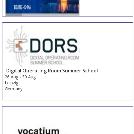
International Conference on Multidisciplinary
Academic Research & Global Innovation
24 Aug
-
25 Aug
Beijing area
China
Digital Operating Room Summer School
26 Aug
-
30 Aug
Leipzig
Germany