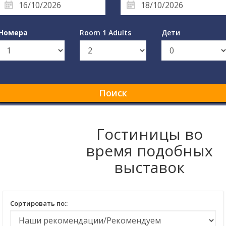
Номера
Room 1 Adults
Дети
Поиск
Гостиницы во
время подобных
выставок
Сортировать по::