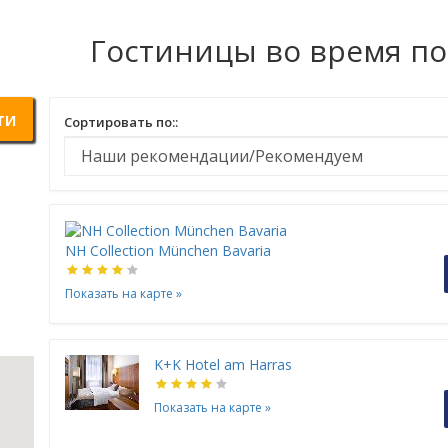
Гостиницы во время п
ти
Сортировать по::
NH Collection München Bavaria
Показать на карте
»
K+K Hotel am Harras
Показать на карте
»