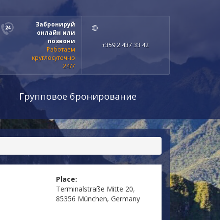
Забронируй
онлайн или
позвони
+359 2 437 33 42
Работаем
круглосуточно
24/7
Групповое бронирование
Place:
Terminalstraße Mitte 20,
85356 München, Germany