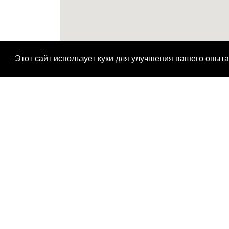
Этот сайт использует куки для улучшения вашего опыта
H
H
H
H
H
H
H
H
H
H
H
H
H
H
H
H
H
H
H