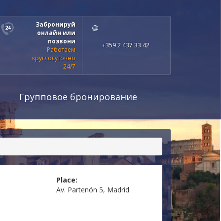
Забронируй
онлайн или
позвони
+359 2 437 33 42
Работаем
круглосуточно
24/7
Групповое бронирование
Place:
Av. Partenón 5, Madrid