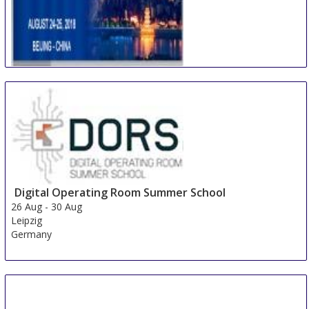
International Conference on Multidisciplinary
Academic Research & Global Innovation
24 Aug
-
25 Aug
Beijing area
China
Digital Operating Room Summer School
26 Aug
-
30 Aug
Leipzig
Germany