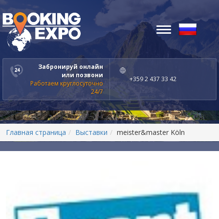
Toggle
navigation
Забронируй онлайн
или позвони
+359 2 437 33 42
Работаем круглосуточно
24/7
Главная страница
Выставки
meister&master Köln