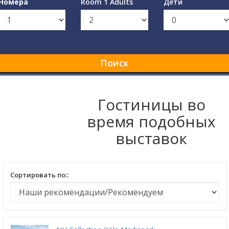
Номера
Room 1 Adults
Дети
Поиск
Гостиницы во
время подобных
выставок
Сортировать по::