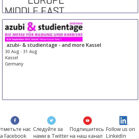
Sre Con Europe Middle East Africa
29 Aug
-
31 Aug
Duesseldorf area
azubi- & studientage - and more Kassel
Germany
30 Aug
-
31 Aug
Kassel
Germany
тметьте нас
Следуйте за
Подпишитесь
Follow us on
а Faсеbook
нами в Twitter
на наш канал
LinkedIn