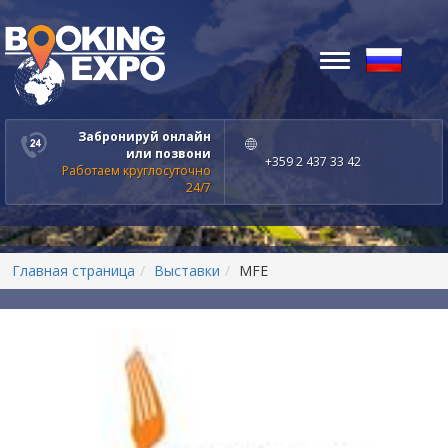
Toggle
navigation
Забронируй онлайн
или позвони
+359 2 437 33 42
Работаем круглосуточно
24/7
Главная страница
Выставки
MFE