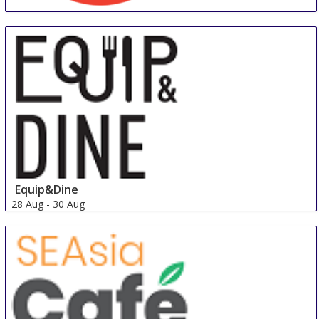
Foodservice & Hospitality Expo
25 Aug
-
27 Aug
Los Angeles area
United States
Equip&Dine
28 Aug
-
30 Aug
Singapore
Singapore