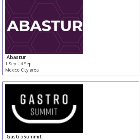
Abastur
1 Sep
-
4 Sep
Mexico City area
Mexico
GastroSummit