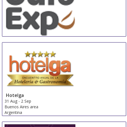
SEAsia Café Expo
28 Aug
-
30 Aug
Singapore
Singapore
Hotelga
31 Aug
-
2 Sep
Buenos Aires area
Argentina