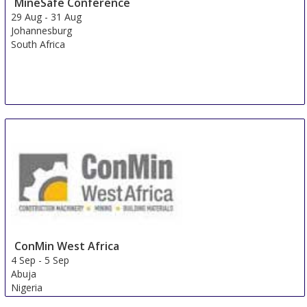
MineSafe Conference
29 Aug
-
31 Aug
Johannesburg
South Africa
ConMin West Africa
4 Sep
-
5 Sep
Abuja
Nigeria