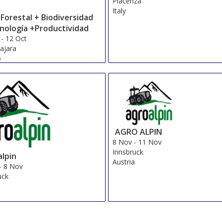
Piacenza
Italy
Forestal + Biodiversidad
nología +Productividad
-
12 Oct
ajara
o
AGRO ALPIN
8 Nov
-
11 Nov
Innsbruck
alpin
Austria
-
8 Nov
uck
a