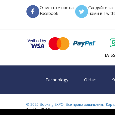
Отметьте нас на
Следуйте за
Faсеbook
нами в Twitt
EV SS
Technology
О Нас
К
©
2026 Booking EXPO. Все права защищены.
Карт
Booking EXPO не несет ответственности за соде
сайтов