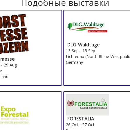
Подобные выставки
DLG-Waldtage
13 Sep
-
15 Sep
Lichtenau (North Rhine-Westphali
tmesse
Germany
g
-
29 Aug
ne
rland
FORESTALIA
26 Oct
-
27 Oct