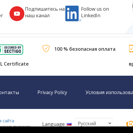
Подпишитесь на
Follow us on
er
наш канал
LinkedIn
100 % безопасная оплата
L Certificate
в
онтакты
Privacy Policy
Условия изпользов
а сайта
Language
ржание внешних