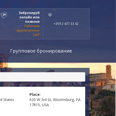
Забронируй
онлайн или
позвони
+359 2 437 33 42
Работаем
круглосуточно
24/7
Групповое бронирование
Place:
ed States
620 W 3rd St, Bloomsburg, PA
17815, USA