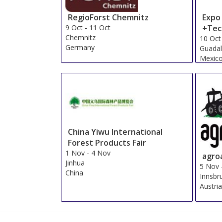
RegioForst Chemnitz
Expo 
9 Oct
-
11 Oct
+Tec
Chemnitz
10 Oct
Germany
Guadal
Mexic
China Yiwu International
Forest Products Fair
1 Nov
-
4 Nov
agro
Jinhua
5 Nov
China
Innsbr
Austri