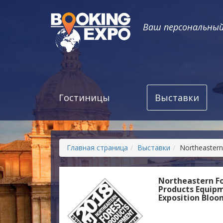
Ваш персональны
Гостиницы
Выставки
Главная страница
Выставки
Northeastern
Northeastern F
Products Equip
Exposition Blo