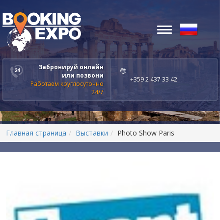
Toggle
navigation
Забронируй онлайн
или позвони
+359 2 437 33 42
Работаем круглосуточно
24/7
Главная страница
Выставки
Photo Show Paris