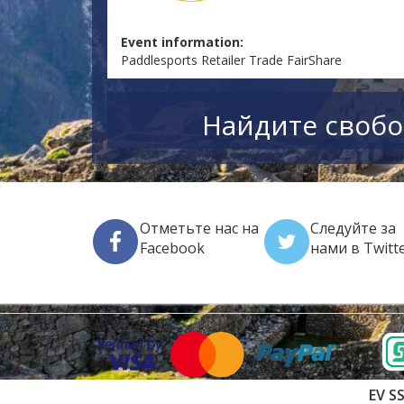
Event information:
Paddlesports Retailer Trade FairShare
Найдите свобо
Отметьте нас на
Следуйте за
Faсеbook
нами в Twitt
EV SS