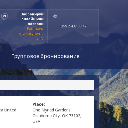
Забронируй
онлайн или
позвони
+359 2 437 33 42
Работаем
круглосуточно
24/7
Групповое бронирование
Place:
ea
United
One Myriad Gardens,
Oklahoma City, OK 73102,
USA