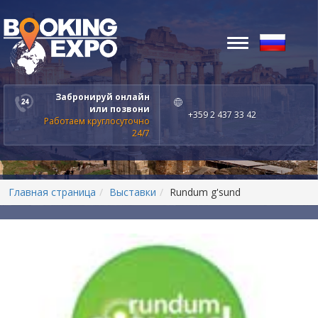
Toggle
navigation
Забронируй онлайн
или позвони
+359 2 437 33 42
Работаем круглосуточно
24/7
Главная страница
Выставки
Rundum g'sund