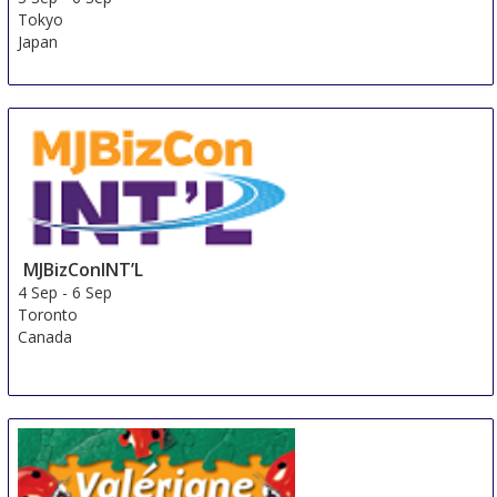
Tokyo
Japan
MJBizConINT’L
4 Sep
-
6 Sep
Toronto
Canada