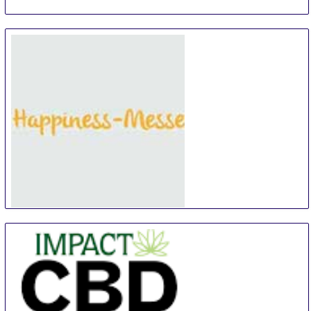
Happiness-Messe Lindau
30 Aug
-
1 Sep
Lindau
Germany