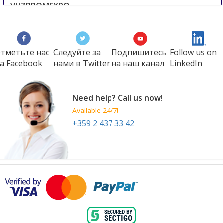
VUZPROMEXPO
11 Dec
-
12 Dec
Moscow
Russian Federation
тметьте нас
Следуйте за
Подпишитесь
Follow us on
а Faсеbook
нами в Twitter
на наш канал
LinkedIn
Need help? Call us now!
Available 24/7!
+359 2 437 33 42