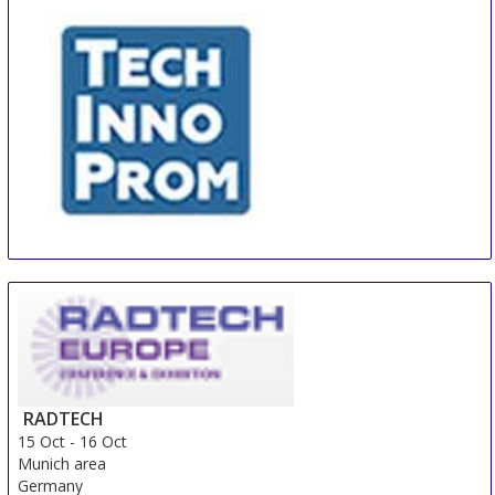
TechInnoProm
29 Sep
-
2 Oct
Minsk
Belarus
RADTECH
15 Oct
-
16 Oct
Munich area
Germany