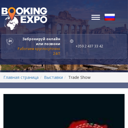
Toggle
navigation
Забронируй онлайн
или позвони
+359 2 437 33 42
Работаем круглосуточно
24/7
Главная страница
Выставки
Trade Show