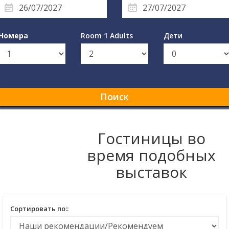
Номера
Room 1 Adults
Дети
Поиск
Гостиницы во
время подобных
выставок
Сортировать по::