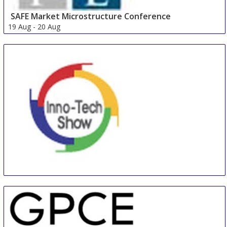
SAFE Market Microstructure Conference
19 Aug
-
20 Aug
Frankfurt area
Germany
Inno-Tech Show
26 Aug
-
28 Aug
Seoul
Korea, Republic Of