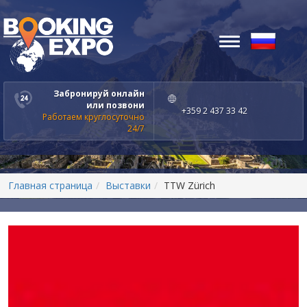
Toggle
navigation
Забронируй онлайн
или позвони
+359 2 437 33 42
Работаем круглосуточно
24/7
Главная страница
Выставки
TTW Zürich