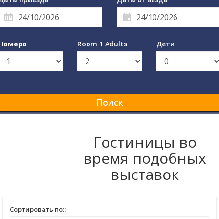
Номера
Room 1 Adults
Дети
Поиск
Гостиницы во
время подобных
выставок
Сортировать по::