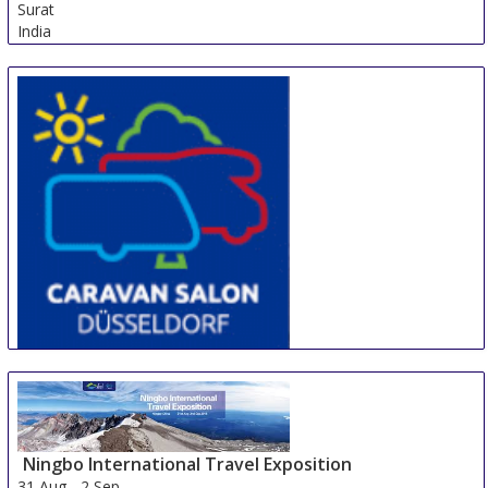
Surat
India
CARAVAN SALON DÜSSELDORF
28 Aug
-
6 Sep
Duesseldorf
Germany
Ningbo International Travel Exposition
31 Aug
-
2 Sep