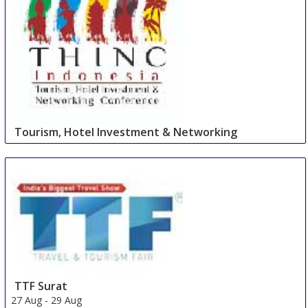
Tourism, Hotel Investment & Networking
Conference
27 Aug
-
27 Aug
Cape Town Area
South Africa
TTF Surat
27 Aug
-
29 Aug