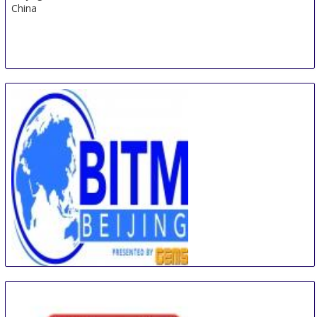
China
Beijing International Travel Mart
5 Sep
-
7 Sep
Beijing
China