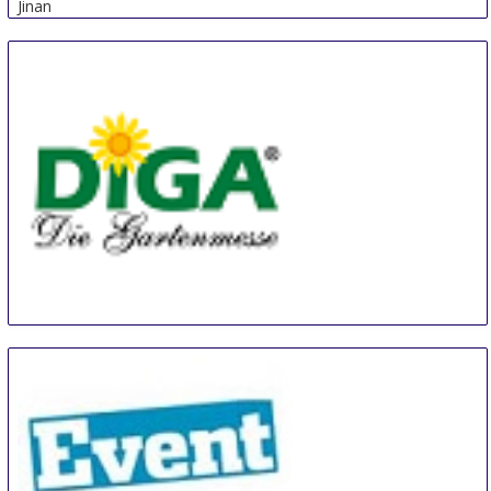
Jinan
China
Diga Aldersbach
20 Aug
-
22 Aug
Aldersbach
Germany