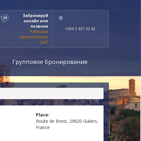
Забронируй
онлайн или
позвони
+359 2 437 33 42
Работаем
круглосуточно
24/7
Групповое бронирование
Place:
Route de Brest, 29820 Guilers,
France