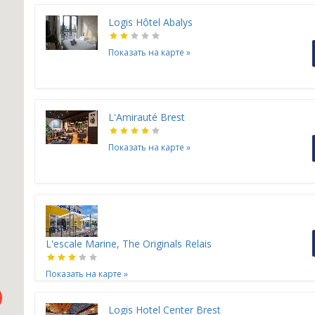
Logis Hôtel Abalys
Показать на карте
»
L'Amirauté Brest
Показать на карте
»
H
H
L'escale Marine, The Originals Relais
Показать на карте
»
Logis Hotel Center Brest