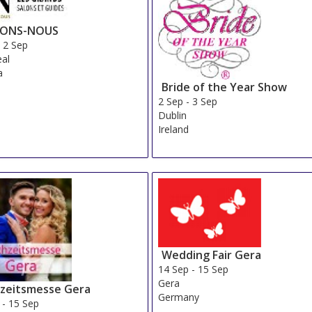
IONS-NOUS
-
2 Sep
al
a
Bride of the Year Show
2 Sep
-
3 Sep
Dublin
Ireland
Wedding Fair Gera
14 Sep
-
15 Sep
Gera
zeitsmesse Gera
Germany
-
15 Sep