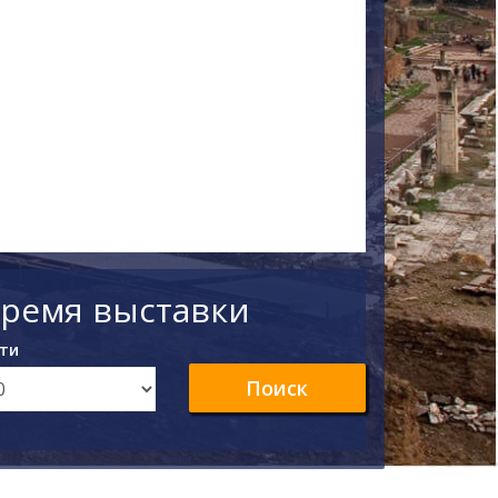
время выставки
ти
Поиск