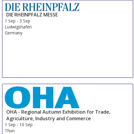
31 Aug
-
8 Sep
Modena
DIE RHEINPFALZ MESSE
Italy
1 Sep
-
3 Sep
Ludwigshafen
Germany
OHA - Regional Autumn Exhibition for Trade,
Agriculture, Industry and Commerce
1 Sep
-
10 Sep
Thun