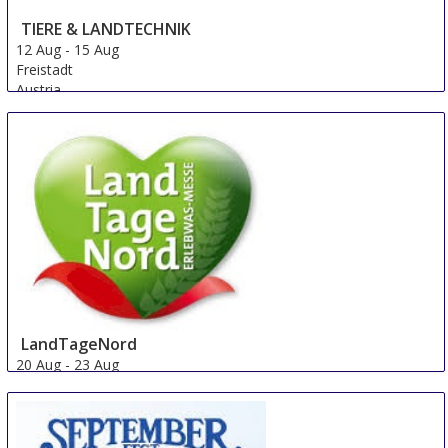
TIERE & LANDTECHNIK
12 Aug
-
15 Aug
Freistadt
Austria
LandTageNord
20 Aug
-
23 Aug
Hude
Germany