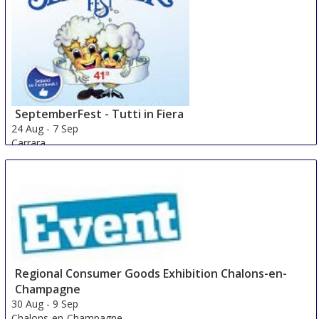
SeptemberFest - Tutti in Fiera
24 Aug
-
7 Sep
Carrara
Italy
Regional Consumer Goods Exhibition Chalons-en-
Champagne
30 Aug
-
9 Sep
Chalons-en-Champagne