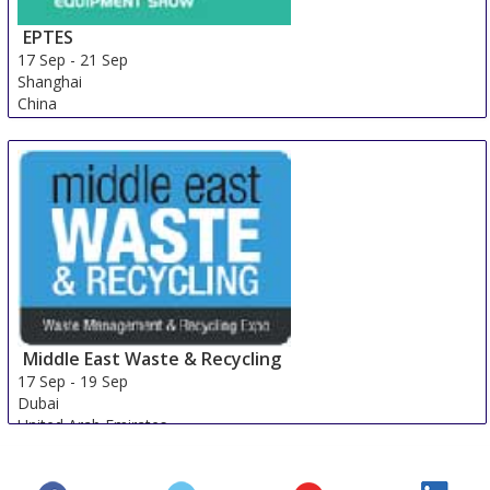
EPTES
17 Sep
-
21 Sep
Shanghai
China
Middle East Waste & Recycling
17 Sep
-
19 Sep
Dubai
United Arab Emirates