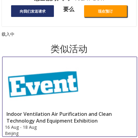
要么
向我们发送请求
现在预订
载入中
类似活动
Indoor Ventilation Air Purification and Clean
Technology And Equipment Exhibition
16 Aug
-
18 Aug
Beijing