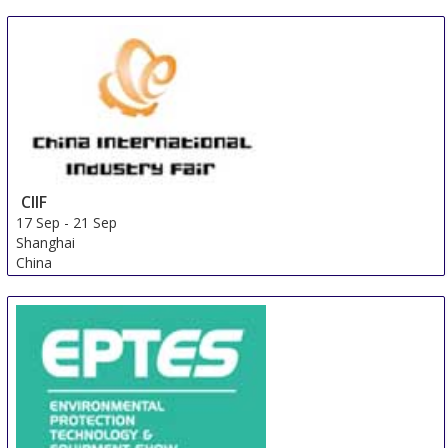
CIIF
17 Sep
-
21 Sep
Shanghai
China