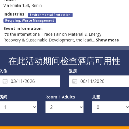
Via Emilia 153, Rimini
Industries:
Environmental Protection
Recycling, Waste Management
Event information:
It's the international Trade Fair on Material & Energy
Recovery & Sustainable Development, the leadi
...
Show more
在此活动期间检查酒店可用性
入住
退房
房间
Room 1 Adults
儿童