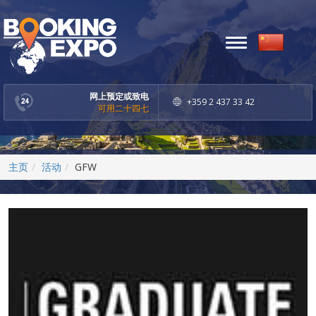
Toggle
navigation
网上预定或致电
+359 2 437 33 42
可用二十四七
主页
活动
GFW