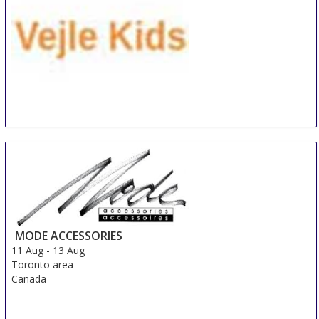
VEJLE KIDS
10 Aug
-
12 Aug
Vejle
Denmark
MODE ACCESSORIES
11 Aug
-
13 Aug
Toronto area
Canada