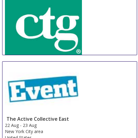
CTG
22 Aug
-
25 Aug
Phnom Penh Area
Cambodia
The Active Collective East
22 Aug
-
23 Aug
New York City area
United States