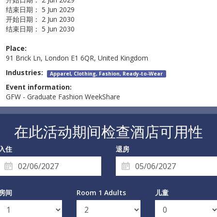
结束日期：
5 Jun 2029
开始日期：
2 Jun 2030
结束日期：
5 Jun 2030
Place:
91 Brick Ln, London E1 6QR, United Kingdom
Industries:
Apparel, Clothing, Fashion, Ready-to-Wear
Event information:
GFW - Graduate Fashion WeekShare
在此活动期间检查酒店可用性
入住
退房
房间
Room 1 Adults
儿童