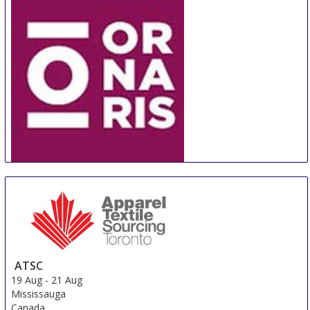
ORNARIS Berne
18 Aug
-
20 Aug
Bern
Switzerland
ATSC
19 Aug
-
21 Aug
Mississauga
Canada