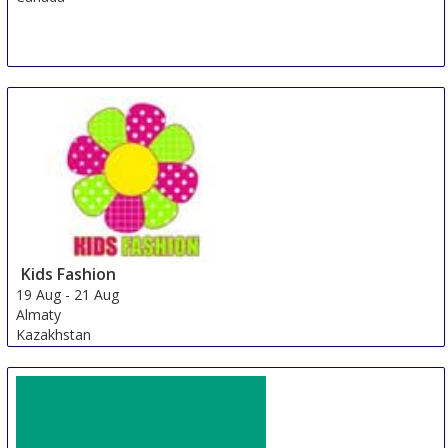
Kids Fashion
19 Aug
-
21 Aug
Almaty
Kazakhstan