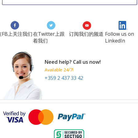
INTERGEO
10 Oct
-
12 Oct
Berlin
Germany
在FB上关注我们
在Twitter上跟
订阅我们的频道
Follow us on
着我们
LinkedIn
Need help? Call us now!
Available 24/7!
+359 2 437 33 42