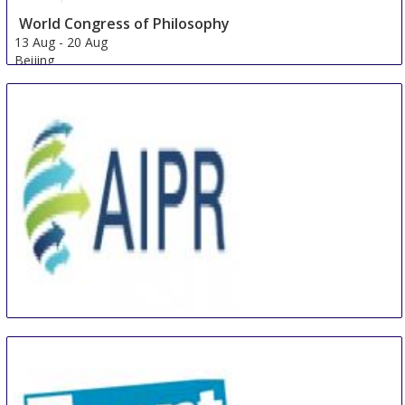
World Congress of Philosophy
13 Aug
-
20 Aug
Beijing
China
International Conference on Artificial Intelligence
and Pattern Recognition
16 Aug
-
18 Aug
Beijing area
China