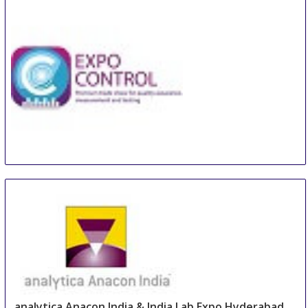
Control Days
14 Sep
-
16 Sep
Moscow
Russian Federation
analytica Anacon India & India Lab Expo Hyderabad