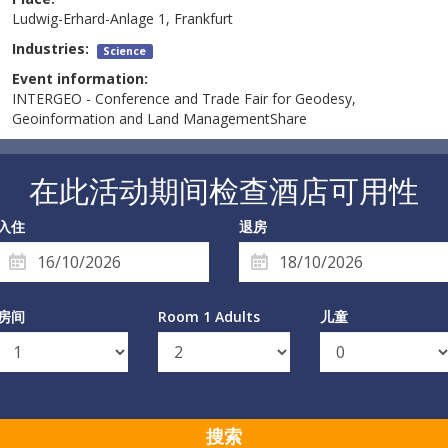
Ludwig-Erhard-Anlage 1, Frankfurt
Industries:
Science
Event information:
INTERGEO - Conference and Trade Fair for Geodesy,
Geoinformation and Land ManagementShare
在此活动期间检查酒店可用性
入住
退房
房间
Room 1 Adults
儿童
搜索