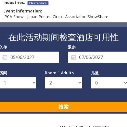
Industries:
Electronics
Event information:
JPCA Show - Japan Printed Circuit Association ShowShare
在此活动期间检查酒店可用性
入住
退房
房间
Room 1 Adults
儿童
搜索