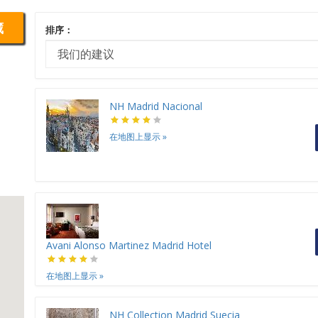
藏
排序：
NH Madrid Nacional
在地图上显示
»
Avani Alonso Martinez Madrid Hotel
在地图上显示
»
NH Collection Madrid Suecia