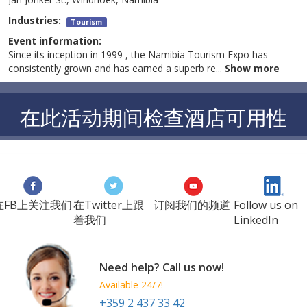
Industries:
Tourism
Event information:
Since its inception in 1999 , the Namibia Tourism Expo has
consistently grown and has earned a superb re
...
Show more
在此活动期间检查酒店可用性
在FB上关注我们
在Twitter上跟
订阅我们的频道
Follow us on
着我们
LinkedIn
Need help? Call us now!
Available 24/7!
+359 2 437 33 42