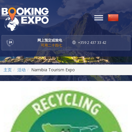
Toggle
navigation
网上预定或致电
+359 2 437 33 42
可用二十四七
主页
活动
Namibia Tourism Expo