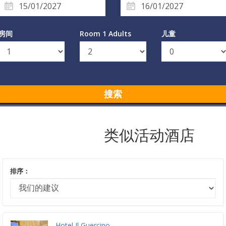
房间
Room 1 Adults
儿童
搜索
类似活动酒店
排序：
Hotel Il Guercino