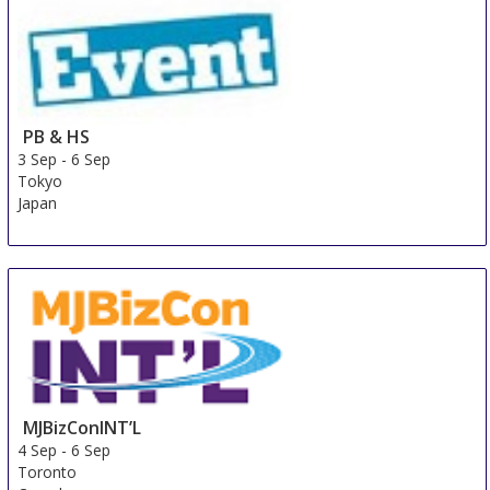
PB & HS
3 Sep
-
6 Sep
Tokyo
Japan
MJBizConINT’L
4 Sep
-
6 Sep
Toronto