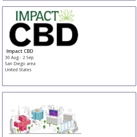
Happiness-Messe Lindau
30 Aug
-
1 Sep
Lindau
Germany
Impact CBD
30 Aug
-
2 Sep
San Diego area
United States