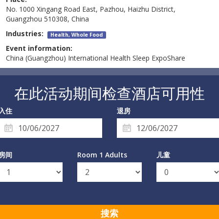
No. 1000 Xingang Road East, Pazhou, Haizhu District,
Guangzhou 510308, China
Industries:
Health, Whole Food
Event information:
China (Guangzhou) International Health Sleep ExpoShare
在此活动期间检查酒店可用性
入住
退房
房间
Room 1 Adults
儿童
搜索