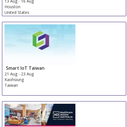
13 Aug
-
16 Aug
Houston
United States
Smart IoT Taiwan
21 Aug
-
23 Aug
Kaohsiung
Taiwan