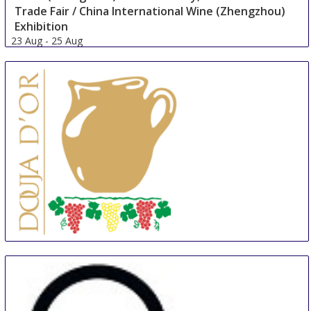
Trade Fair / China International Wine (Zhengzhou)
Exhibition
23 Aug
-
25 Aug
Zhengzhou
China
Douja d'Or
6 Sep
-
15 Sep
Asti
Italy