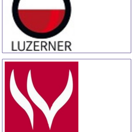
Luzerner Weinmesse
12 Sep
-
15 Sep
Lucerne
Switzerland