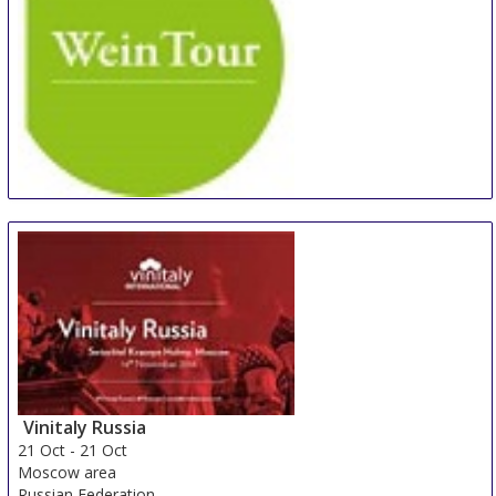
WeinTOUR Essen
19 Oct
-
20 Oct
Essen
Germany
Vinitaly Russia
21 Oct
-
21 Oct
Moscow area
Russian Federation