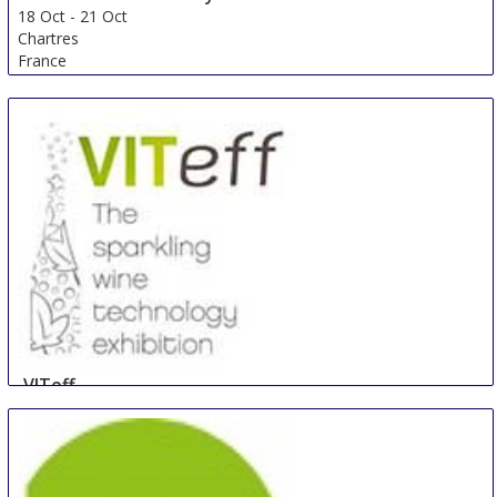
18 Oct
-
21 Oct
Chartres
France
VITeff
19 Oct
-
22 Oct
Epernay
France