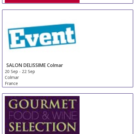
IWE Guangzhou
18 Sep
-
20 Sep
Guangzhou
China
SALON DELISSIME Colmar
20 Sep
-
22 Sep
Colmar
France