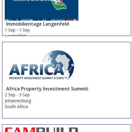
Immobilientage Langenfeld
1 Sep
-
1 Sep
Langenfeld
Germany
Africa Property Investment Summit
2 Sep
-
3 Sep
Johannesburg
South Africa