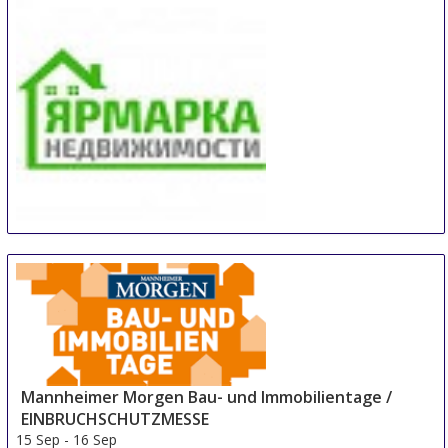
Trier
Germany
Real Estate Fair Sochi
14 Sep
-
15 Sep
Sochi
Russian Federation
Mannheimer Morgen Bau- und Immobilientage /
EINBRUCHSCHUTZMESSE
15 Sep
-
16 Sep