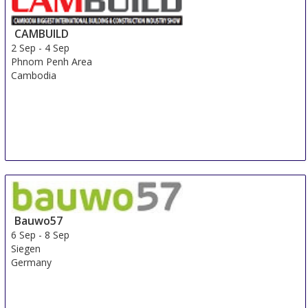
CAMBUILD
2 Sep
-
4 Sep
Phnom Penh Area
Cambodia
Bauwo57
6 Sep
-
8 Sep
Siegen
Germany