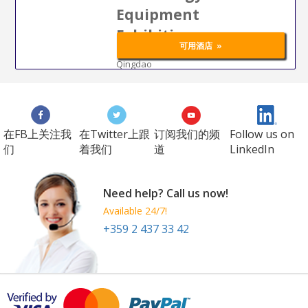
Equipment
Exhibition
»
可用酒店
18 Jul 2027
-
22 Jul 2027
Qingdao
China
Powder
在FB上关注我
在Twitter上跟
订阅我们的频
Follow us on
们
着我们
道
LinkedIn
Need help? Call us now!
Available 24/7!
+359 2 437 33 42