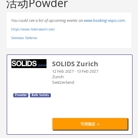
活动Powder
You could see a list of upcoming events on
www.booking-expo.com.
https://www.hotel-search.site/
Svetoslav Stefanov
SOLIDS Zurich
12 Feb 2027
-
13 Feb 2027
Zurich
Switzerland
Powder
Bulk Solids
»
可用酒店