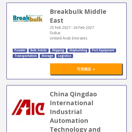
Breakbulk Middle
East
25 Feb 2027
-
26 Feb 2027
Dubai
United Arab Emirates
Powder
Bulk Solids
Shipping
Shipbuilding
Port Equipment
Transportation
Storage
Logistics
»
可用酒店
China Qingdao
International
Industrial
Automation
Technology and