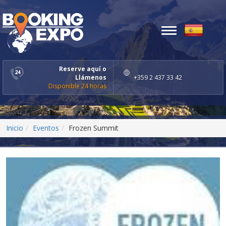
Toggle
navigation
Reserve aquí o
Llámenos
+359 2 437 33 42
Disponible 24 horas
Inicio
Eventos
Frozen Summit