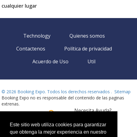
cualquier lugar
Technology
Quienes somos
Contactenos
Política de privacidad
Acuerdo de Uso
Util
©
2026 Booking Expo. Todos los derechos reservados .
Sitemap
Booking Expo no es responsable del contenido de las paginas
extrenas.
Necesita Ayuda?
Idioma
Llámanos!
Disponible 24 horas
Este sitio web utiliza cookies para garantizar
que obtenga la mejor experiencia en nuestro
+359 2 437 33 42