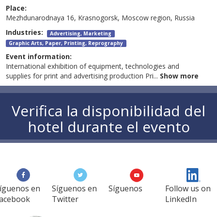
Place:
Mezhdunarodnaya 16, Krasnogorsk, Moscow region, Russia
Industries:
Advertising, Marketing
Graphic Arts, Paper, Printing, Reprography
Event information:
International exhibition of equipment, technologies and
supplies for print and advertising production Pri
...
Show more
Verifica la disponibilidad del
hotel durante el evento
íguenos en
Síguenos en
Síguenos
Follow us on
acebook
Twitter
LinkedIn