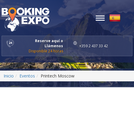
Toggle
navigation
Reserve aquí o
Llámenos
+359 2 437 33 42
Disponible 24 horas
Inicio
Eventos
Printech Moscow