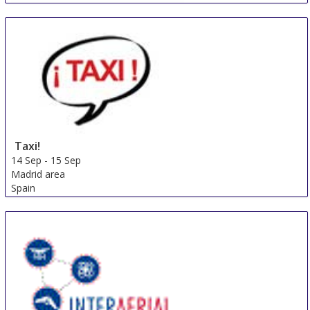
IMHX
14 Sep
-
16 Sep
Birmingham
United Kingdom
Taxi!
14 Sep
-
15 Sep
Madrid area
Spain