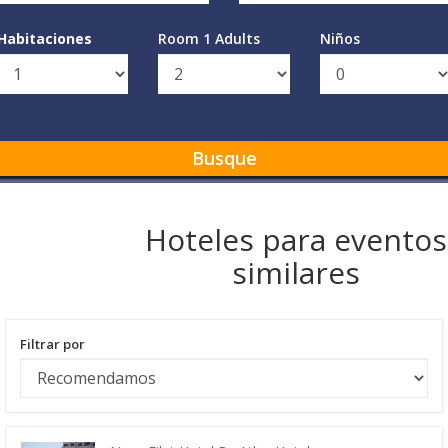
Habitaciones
Room 1 Adults
Niños
Busque
Hoteles para eventos
similares
Filtrar por