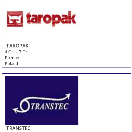
United Arab Emirates
TAROPAK
4 Oct
-
7 Oct
Poznan
Poland
TRANSTEC