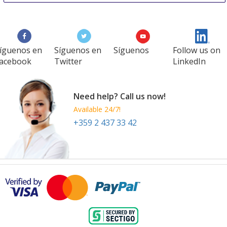
21 Oct
-
25 Oct
Singapore
Singapore
íguenos en
Síguenos en
Síguenos
Follow us on
acebook
Twitter
LinkedIn
Need help? Call us now!
Available 24/7!
+359 2 437 33 42