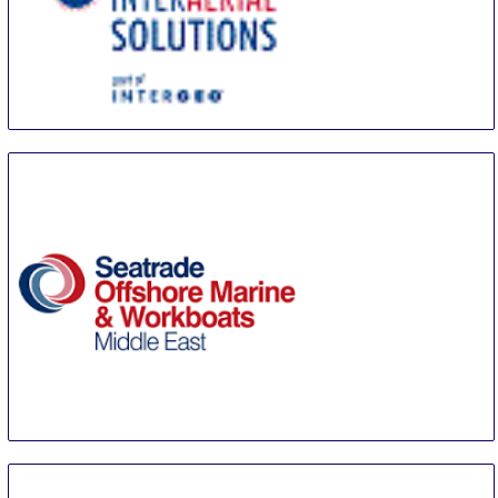
INTERAERIAL SOLUTIONS Stuttgart
17 Sep
-
19 Sep
Stuttgart
Germany
Seatrade Offshore Marine & Workboats Middle East
23 Sep
-
25 Sep
Abu Dhabi