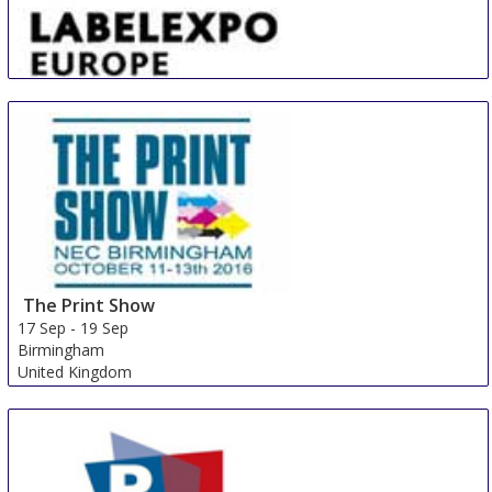
LABELEXPO EUROPE
16 Sep
-
19 Sep
Barcelona
Spain
The Print Show
17 Sep
-
19 Sep
Birmingham
United Kingdom