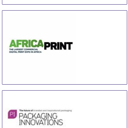
ISS Orlando
5 Sep
-
7 Sep
Orlando
United States
Africa Print
11 Sep
-
13 Sep
Johannesburg
South Africa