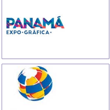
PEG
14 Sep
-
16 Sep
Panama City
Panama