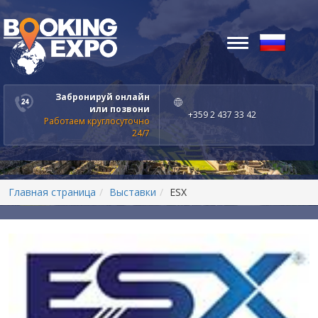
Toggle
navigation
Забронируй онлайн
или позвони
+359 2 437 33 42
Работаем круглосуточно
24/7
Главная страница
Выставки
ESX