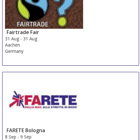
Всичко от 344.46 EUR
или
Изпратете ни запитване
Резервирай сега
Casual Colours Barcelona
Всичко от 360.01 EUR
или
Изпратете ни запитване
Резервирай сега
NH Barcelona Les Corts
Всичко от 397.02 EUR