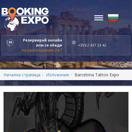
Toggle
navigation
Резервирай онлайн
или се обади
+359 2 437 33 42
На разположение 24/7
Начална страница
Изложения
Barcelona Tattoo Expo