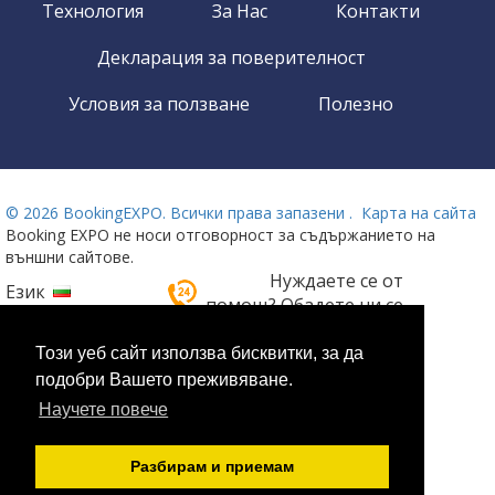
Технология
За Нас
Контакти
Декларация за поверителност
Условия за ползване
Полезно
©
2026 BookingEXPO. Всички права запазени .
Карта на сайта
Booking EXPO не носи отговорност за съдържанието на
външни сайтове.
Нуждаете се от
Език
помощ? Обадете ни се
!
На разположение 24/7
Този уеб сайт използва бисквитки, за да
подобри Вашето преживяване.
+359 2 437 33 42
Научете повече
Разбирам и приемам