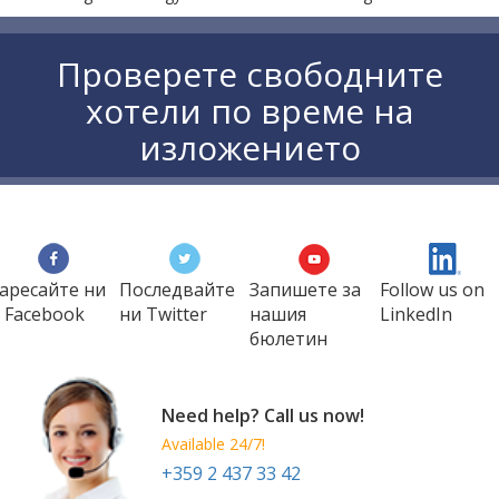
Проверете свободните
хотели по време на
изложението
аресайте ни
Последвайте
Запишете за
Follow us on
 Facebook
ни Twitter
нашия
LinkedIn
бюлетин
Need help? Call us now!
Available 24/7!
+359 2 437 33 42