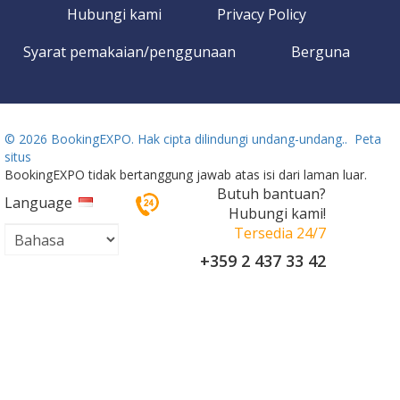
Hubungi kami
Privacy Policy
Syarat pemakaian/penggunaan
Berguna
©
2026 BookingEXPO. Hak cipta dilindungi undang-undang..
Peta
situs
BookingEXPO tidak bertanggung jawab atas isi dari laman luar.
Butuh bantuan?
Language
Hubungi kami!
Tersedia 24/7
+359 2 437 33 42