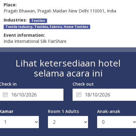
Place:
Pragati Bhawan, Pragati Maidan New Delhi 110001, India
Industries:
Textiles
Textile Industry, Textiles, Fabrics, Home Textiles
Event information:
India International Silk FairShare
Lihat ketersediaan hotel
selama acara ini
Check in
Check out
Kamar
Room 1 Adults
Anak-anak