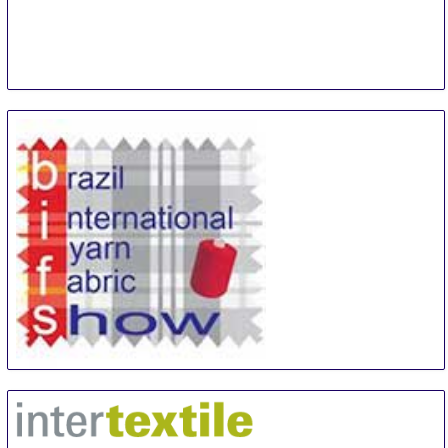
Yarn & Fabric Sao Paulo
27 Aug
-
29 Aug
Sao Paulo area
Brazil