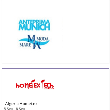
ANTEPRIMA MUNICH @ Munich Fabric Start
3 Sep
-
5 Sep
Munich
Germany
Algeria Hometex
5 Sep
-
8 Sep