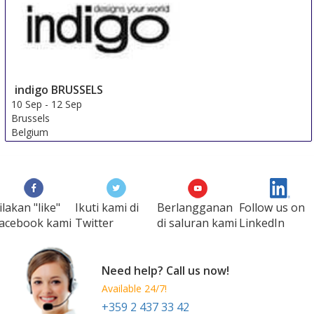
indigo BRUSSELS
10 Sep
-
12 Sep
Brussels
Belgium
ilakan "like"
Ikuti kami di
Berlangganan
Follow us on
acebook kami
Twitter
di saluran kami
LinkedIn
Need help? Call us now!
Available 24/7!
+359 2 437 33 42