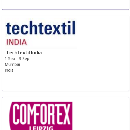
Techtextil India
1 Sep
-
3 Sep
Mumbai
India